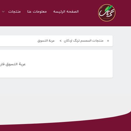
الصفحه الرئیسه
معلومات عنا
منتجات
منتجات السمسم ترنگ اردکان
عربة التسوق
عربة التسوق فارغة! Already Been Added To Your Cart And You Will Not See It