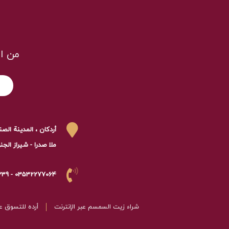
من ا
أردكان ، المدينة الصناع
ملا صدرا - شيراز الجنوبیه - 
03532277064 - 02177362239 - 02186053702 - 02186053608
شراء زيت السمسم عبر الإنترنت
أرده للتسوق عب