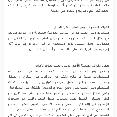
من وجهة نظر الطب التقليدي، فإن الاستعمال المنتظم لدبس العنب، إلى
جانب الأطعمة وعصائر الفواكه أو أغلب الوجبات البينية، يؤدي إلى تخفيف
حالات فقر الدم وعلاجها والحفاظ على الصحة.
الفوائد الصحية لدبس العنب لفترة الحمل
استهلاك دبس العنب هو من التدابير العلاجية للحيلولة دون حدوث النزيف
في أوائل الحمل. كما سبق وقلنا، فإن دبس العنب يحتوي على الكثير من
المغذيات، ولهذا السبب، يؤدي استهلاكه من قبل الحوامل إلى ترك آثار
إيجابية على الجهاز التناسلي ولاسيما على أداء البويضة لديهن.
بعض الفوائد الصحية الأخرى لدبس العنب لعلاج الأمراض
يحتوي دبس العنب على مضادات للأكسدة مفيدة، ولهذا السبب، له
استخدامات مفيدة في علاج الكثير من الأمراض، مثل اليرقان أو الاصفرار
وضعف الأعصاب وآلام المفاصل وأمراض الشرايين و... إلخ. بإمكانك كذلك
استخدام دبس العنب لعلاج وفتح المجاري الدموية والقضاء على انسداداتها.
يكفي لعلاج اليرقان أو الاصفرار أن تقوم بخلط دبس العنب مع قليل من
الخل، وتتناول الخليط. يفيد استهلاك خليط العنب والقليل من مسحوق
الزعفران، في إزالة التوتر النفسي وضعف الأعصاب. يتسبب استهلاك دبس
العنب مع التين والحلبة في تهدئة آلام الصدر وحالات السعال المزمن.
النقطة: من أجل تحضير مغلي الشعير، صبّ 20 غرامًا من الشعير في لتر