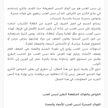
إن دبس العنب هو من أنواع الدبس المعروفة منذ القدم، والذي يُستخدم
في علاج الكثير من الأمراض. كما أن دبس العنب ينطوي على فوائد صحية
وخواص سحرية عديدة بالنسبة للسيدات.
يحتاج الجسم في فصل الصيف إلى المزيد من الطاقة لاكتساب الدفء
والحرارة، فإن دبس العنب من شأنه أن يكون الخيار الأفضل في ظروف كهذه.
دبس العنب منتج مقوٍّ للغاية ومولّد للطاقة، ولذلك يوصى كثيرًا باستعماله
من قبل الذين أصبحوا يعانون الضعف من جراء إصابتهم بمرض مزمن أو
الخضوع لعملية جراحية، أو الأشخاص النحفاء والضعفاء للغاية.
استهلاك دبس العنب يؤدي إلى تقوية الجسم والقضاء على الضعف العام
وضعف الأحشاء. ويلزم لهذا الغرض خلط دبس العنب مع الحليب البقري
وقليل من مسحوق اللوز، وتناوله يوميًا بكمية تصل إلى كوبين إلى ثلاثة
أكواب.
ننوي الآن وفيما يُتبع من هذا المقال، أن نتطرق إلى بعض الخواص الأخرى
لهذا المنتج المذهل. يُرجى إذًا ألا تتغافلوا عن مرافقتنا حتى نهاية هذا النص
للمزيد من المعلومات في هذا المجال.
الخواص والفوائد المنقطعة النظير لدبس العنب
الفوائد الصحية لدبس العنب للأمعاء والمعدة