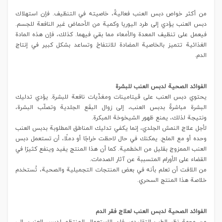
من أكثر خواص دبس العنب فعاليةً، خاصيته في التنظيف. فإن استهلاك
دبس العنب يؤدي إلى طرد اليوريا وكمية من الأحماض غير النافعة للجسم.
فيعمل على تنظيف المعدة والأمعاء مما بقي فيهما. كذلك، فإن هذه المادة
الغذائية تتميز بالخاصية المضادة للانتفاخ وتساعد بشكل كبير في إنتاج
الدم.
الفوائد الصحية لدبس العنب للبشرة
يحتوي دبس العنب على ڤيتامينات ومغذّيات نافعة للبشرة. يؤدي تدليك
البشرة مباشرةً بدبس العنب، إلى زوال البقَع الجلدية وتصلّب البشرة،
ونتيجة لذلك، يمنع ظهور الشيخوخة المبكرة.
لأجل علاج النمش الجلدي، إنما يكفي تدليك المناطق المطلوبة بدبس العنب
وحده أو مع الملح. يمكنك في حال لاحظت خراجًا أو دملًا، أن تستعمل دبس
العنب الممزوج بقليل من الخطمية. كما أن هذا المنتج يفيد وينفع كثيرًا في
القضاء على الأورام المتسببة عن آثار الصدمات.
من اللافت أن تعلم بأنه في بعض المنتجات التجميلية والصحية، تُستخدم
خلاصة هذا المنتج السحري.
الفوائد الصحية لدبس العنب لعلاج فقر الدم