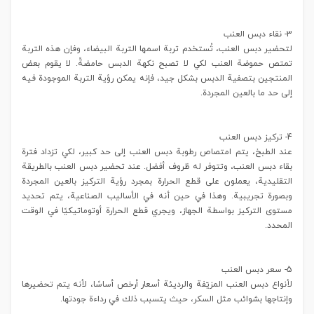
3- نقاء دبس العنب
لتحضير دبس العنب، تُستخدم تربة اسمها التربة البيضاء، وفإن هذه التربة
تمتص حموضة العنب لكي لا تصبح نكهة الدبس حامضةً. لا يقوم بعض
المنتجين بتصفية الدبس بشكل جيد، فإنه يمكن رؤية التربة الموجودة فيه
إلى حد ما بالعين المجردة.
4- تركيز دبس العنب
عند الطبخ، يتم امتصاص رطوبة دبس العنب إلى حد كبير، لكي تزداد فترة
بقاء دبس العنب، وتتوفر له ظروف أفضل. عند تحضير دبس العنب بالطريقة
التقليدية، يعملون على قطع الحرارة بمجرد رؤية التركيز بالعين المجردة
وبصورة تجريبية. وهذا في حين أنه في الأساليب الصناعية، يتم تحديد
مستوى التركيز بواسطة الجهاز، ويجري قطع الحرارة أوتوماتيكيًا في الوقت
المحدد.
5- سعر دبس العنب
لأنواع دبس العنب المزيّفة والرديئة أسعار أرخص أساسًا، لأنه يتم تحضيرها
وإنتاجها بشوائب مثل السكر، حيث يتسبب ذلك في رداءة جودتها.