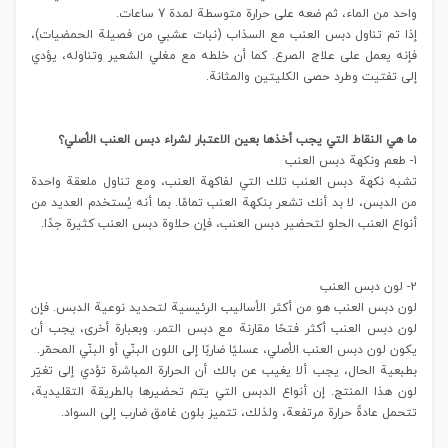
واحد من الماء، ثم ضعه على حرارة متوسطة لمدة 7 ساعات.
إذا تم تناول دبس العنب مع السذاب (نبات عشبي من فصيلة الحمضيات)،
فإنه يعمل على علاج الصرع. كما أن خلطه مع مغلي الشعير وتناوله، يؤدي
إلى تفتيت وطرد حصى الكليتين والمثانة.
ما هي النقاط التي يجب أخذها بعين الاعتبار لشراء دبس العنب الأصلي؟
1- طعم ونكهة دبس العنب
تشبه نكهة دبس العنب تلك التي لفاكهة العنب، ومع تناول ملعقة واحدة
من الدبس، لا بد أنك تشعر بنكهة العنب تمامًا. بما أنه يُستخدم العديد من
أنواع العنب الحلو لتحضير دبس العنب، فإن حلاوة دبس العنب كثيرة جدًا.
2- لون دبس العنب
لون دبس العنب هو من أكثر الأساليب الرئيسية لتحديد نوعية الدبس. فإن
لون دبس العنب أكثر فتحًا مقارنة مع دبس التمر. وبعبارة أخرى، يجب أن
يكون لون دبس العنب الأصلي، عسليًا ضاربًا إلى اللون البنّي أو البنّي المحمّر.
بطبعية الحال، يجب ألا يغيب عن بالك أن الحرارة المباشرة تؤدي إلى تغيّر
لون هذا المنتج. إن أنواع الدبس التي يتم تحضيرها بالطريقة التقليدية،
تتحمل عادةً حرارة مرتفعة، ولذلك، تتميز بلون غامق ضارب إلى السواد.