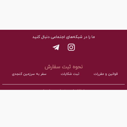
ما را در شبکه‌های اجتماعی دنبال کنید
نحوه ثبت سفارش
قوانین و مقررات
ثبت شکایات
سفر به سرزمین کنجدی
اطلاعات تماس با ما
- نشانی:
آدرس : اردکان، شهرک صنعتی، فاز مواد غذایی مجتمع کارگاهی بلوک A
- همراه:
03532277064 داخلی101