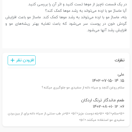
در یک قسمت ناچیز از موها تست کنید و اثر آن را بررسی کنید.
آیا ماساژ مو با ارده می‌تواند به رشد موها کمک کند؟
بله، ماساژ مو با ارده می‌تواند به رشد موها کمک کند. ماساژ مو باعث افزایش
گردش خون در پوست سر می‌شود که باعث تغذیه بهتر ریشه‌های مو و
افزایش رشد آنها می‌شود.
نظرات
افزودن نظر
علی
15: 14 -1402-07-15
سلام روغن کنجد و سیاه دانه از سفیدی مو جلوگیری میکنه ؟
طعم ماندگار ترنگ اردکان
06: 12 -1402-08-01
<p>سلام</p> <p>بله دوست عزیز</p> <p>در طب سنتی از سیاه دانه برای از بین بردن
سفیدی مو استفاده میکنند.</p>