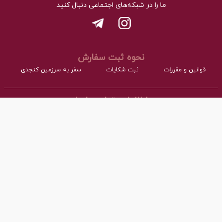
ما را در شبکه‌های اجتماعی دنبال کنید
نحوه ثبت سفارش
قوانین و مقررات
ثبت شکایات
سفر به سرزمین کنجدی
اطلاعات تماس با ما
- نشانی:
آدرس : اردکان، شهرک صنعتی، فاز مواد غذایی مجتمع کارگاهی بلوک A
- همراه:
03532277064 داخلی101
- پست ااکترونیک:
info@torangco.ir