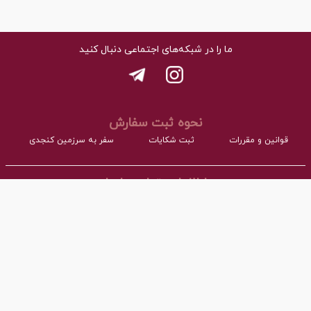
ما را در شبکه‌های اجتماعی دنبال کنید
نحوه ثبت سفارش
قوانین و مقررات
ثبت شکایات
سفر به سرزمین کنجدی
اطلاعات تماس با ما
- نشانی:
آدرس : اردکان، شهرک صنعتی، فاز مواد غذایی مجتمع کارگاهی بلوک A
- همراه:
03532277064 داخلی101
- پست ااکترونیک:
info@torangco.ir