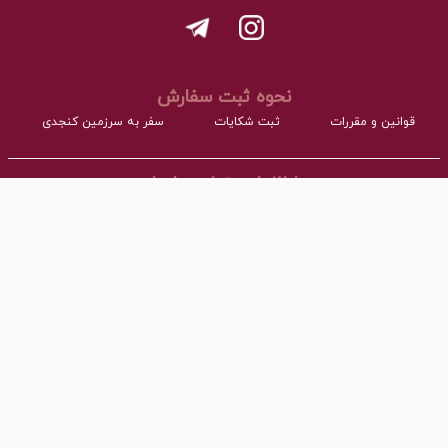
نحوه ثبت سفارش
قوانین و مقررات
ثبت شکایات
سفر به سرزمین کنجدی
اطلاعات تماس با ما
- نشانی:
آدرس : اردکان، شهرک صنعتی، فاز مواد غذایی مجتمع کارگاهی بلوک A
- همراه:
03532277064 داخلی101
- پست ااکترونیک:
info@torangco.ir