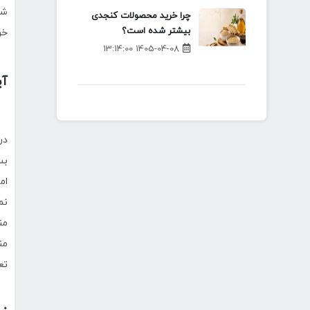
شو
چرا خرید محصولات کنجدی
بیشتر شده است؟
خر
1405-04-08 13:14:00
آی
در
بس
من
من
تع