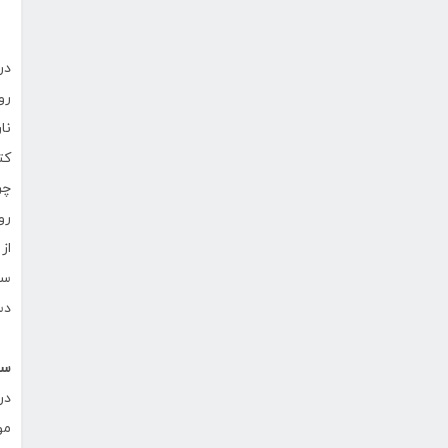
در
رو
کت
چر
از
سل
دس
سخ
در
مو