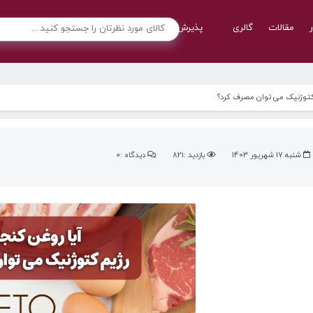
ر
مقالات
گالری
پذیرش نمایندگی
تماس با ما
 کتوژنیک می توان مصرف کرد؟
شنبه 17 شهریور 1403
بازدید :821
دیدگاه :0