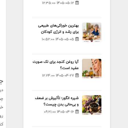
1405-05-12 12:35:00
بهترین خوراکی‌های طبیعی
برای رشد و انرژی کودکان
1405-05-05 10:52:00
آیا روغن کنجد برای لک صورت
مفید است؟
1405-04-27 12:24:00
جا
در
شیره انگور؛ تأثیرش بر ضعف
چر
و بی‌حالی بدن چیست؟
خو
1405-04-16 09:21:00
رو
کت