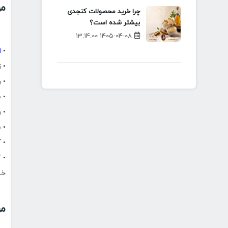
مو
چرا خرید محصولات کنجدی
بیشتر شده است؟
1405-04-08 13:14:00
•
ا
• زعف
• روغ
• شک
• ر
• ش
• آر
• 
خل
مر