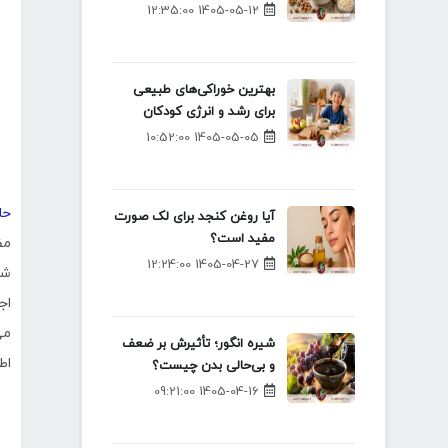
1405-05-12 12:35:00
بهترین خوراکی‌های طبیعی
برای رشد و انرژی کودکان
1405-05-05 10:52:00
حلو
آیا روغن کنجد برای لک صورت
مفید است؟
مف
1405-04-27 12:24:00
شی
اج
می
شیره انگور؛ تأثیرش بر ضعف
اط
و بی‌حالی بدن چیست؟
1405-04-16 09:21:00