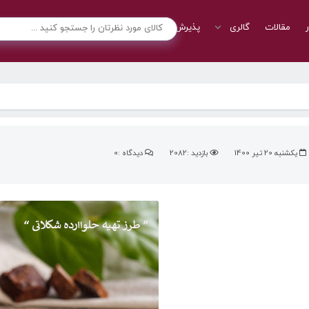
ر
مقالات
گالری
پذیرش نمایندگی
تماس با ما
یکشنبه 20 تیر 1400
بازدید :2082
دیدگاه :0