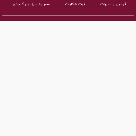
قوانین و مقررات
ثبت شکایات
سفر به سرزمین کنجدی
اطلاعات تماس با ما
- نشانی:
آدرس : اردکان، شهرک صنعتی، فاز مواد غذایی مجتمع کارگاهی بلوک A
- همراه:
03532277064 داخلی101
- پست ااکترونیک:
info@torangco.ir
کلیه حقوق این سایت متعلق به ترنگ اردکان می‌باشد
Design & Develop:
Farasadr