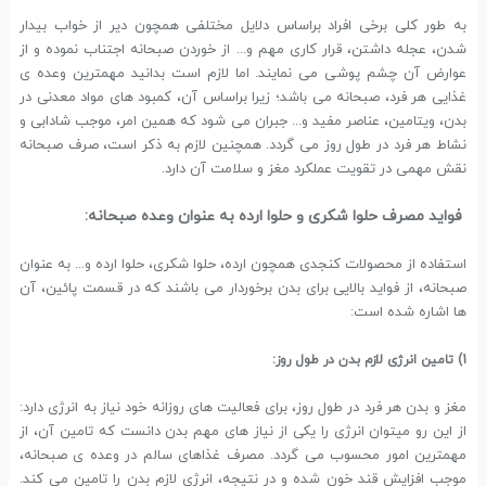
به طور کلی برخی افراد براساس دلایل مختلفی همچون دیر از خواب بیدار
شدن، عجله داشتن، قرار کاری مهم و... از خوردن صبحانه اجتناب نموده و از
عوارض آن چشم پوشی می نمایند. اما لازم است بدانید مهمترین وعده ی
غذایی هر فرد، صبحانه می باشد؛ زیرا براساس آن، کمبود های مواد معدنی در
بدن، ویتامین، عناصر مفید و... جبران می شود که همین امر، موجب شادابی و
نشاط هر فرد در طول روز می گردد. همچنین لازم به ذکر است، صرف صبحانه
نقش مهمی در تقویت عملکرد مغز و سلامت آن دارد.
فواید مصرف حلوا شکری و حلوا ارده به عنوان وعده صبحانه:
استفاده از محصولات کنجدی همچون ارده، حلوا شکری، حلوا ارده و... به عنوان
صبحانه، از فواید بالایی برای بدن برخوردار می باشند که در قسمت پائین، آن
ها اشاره شده است:
1) تامین انرژی لازم بدن در طول روز:
مغز و بدن هر فرد در طول روز، برای فعالیت های روزانه خود نیاز به انرژی دارد:
از این رو میتوان انرژی را یکی از نیاز های مهم بدن دانست که تامین آن، از
مهمترین امور محسوب می گردد. مصرف غذاهای سالم در وعده ی صبحانه،
موجب افزایش قند خون شده و در نتیجه، انرژی لازم بدن را تامین می کند.