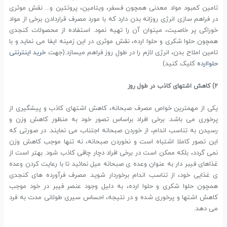
تامین کمبود مواد معدنی همچون فسفر، ویتامین، پروتئین و... نقش موثری
در فراهم سازی انرژی روزانه بدن دارد که با مورد مصرف قراردادن برخی از مواد
خوراکی پر خاصیت، میتوان آن را تهیه نمود. استفاده از محصولات کنجدی
همچون حلوا شکری و حلوا ارده، نقش موثری در این زمینه ایفا می نماید و با
تامین املاح بدن، انرژی لازم را در طول روز فراهم میسازد.(جهت
خرید اینترنتی
حلواارده
کلیک کنید)
2) کاهش اشتهای کاذب در طول روز
یکی از مهمترین خواص مصرف صبحانه، کاهش اشتهای کاذب و پیشگیری از
پرخوری می باشد. برخی افراد براساس تصور خود به منظور کاهش وزن و
رسیدن به تناسب اندام، از خوردن صبحانه اجتناب می نمایند. در صورتی که
این تصور کاملا اشتباه است و نخوردن صبحانه، نه تنها موجب کاهش وزن
نمی گردد، بلکه ممکن است در برخی افراد دچار چاقی کاذب شود. بهتر است از
غذاهای فیبر دار به عنوان وعده ی صبحانه میل نمائید تا با رعایت کردن وعده
ی غذایی خود، از تناسب اندام برخوردار شوید. مصرف فرآورده های کنجدی
همچون حلوا شکری و حلوا ارده، به دلیل وجود عنصر فیبر در خود موجب
کاهش اشتها و پرخوری شده و در نتیجه، احساس سیری طولانی مدت به فرد
می دهد.