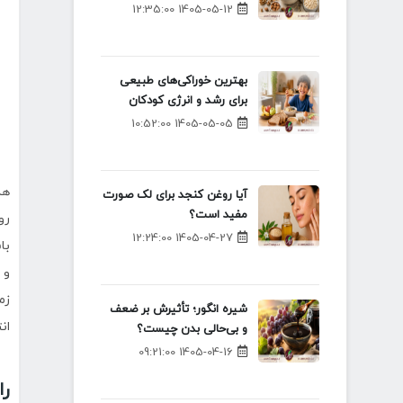
1405-05-12 12:35:00
بهترین خوراکی‌های طبیعی
برای رشد و انرژی کودکان
1405-05-05 10:52:00
هم
آیا روغن کنجد برای لک صورت
مفید است؟
رو
1405-04-27 12:24:00
با
و 
زم
شیره انگور؛ تأثیرش بر ضعف
ان
و بی‌حالی بدن چیست؟
1405-04-16 09:21:00
را