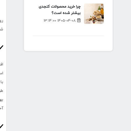
چرا خرید محصولات کنجدی
بیشتر شده است؟
رو
1405-04-08 13:14:00
شد
اف
اس
با
طر
به
آخ