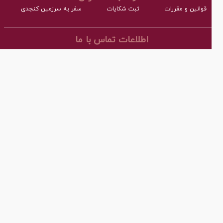
قوانین و مقررات
ثبت شکایات
سفر به سرزمین کنجدی
اطلاعات تماس با ما
نشانی:
آدرس : اردکان، شهرک صنعتی، فاز مواد غذایی مجتمع کارگاهی بلوک A
همراه:
03532277064 داخلی101
 پست ااکترونیک:
info@torangco.ir
کلیه حقوق این سایت متعلق به ترنگ اردکان می‌باشد
Design & Develop:
Farasadr