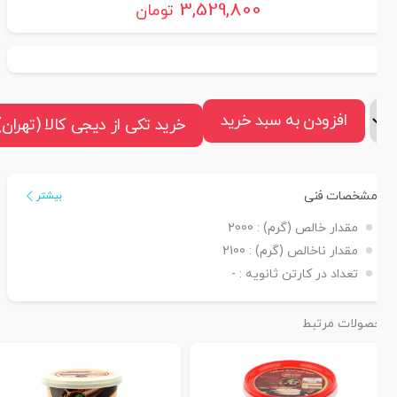
3,529,800
تومان
افزودن به سبد خرید
خرید تکی از دیجی کالا (تهران)
مشخصات فنی
بیشتر
مقدار خالص (گرم) :
2000
مقدار ناخالص (گرم) :
2100
تعداد در کارتن ثانویه :
-
صولات مرتبط