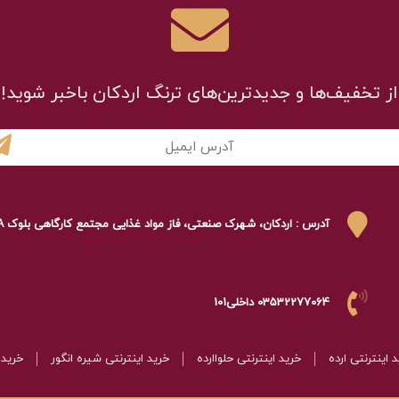
از تخفیف‌ها و جدیدترین‌های ترنگ اردکان باخبر شوید!
آدرس : اردکان، شهرک صنعتی، فاز مواد غذایی مجتمع کارگاهی بلوک A
03532277064 داخلی101
 اینترنتی ارده
خرید اینترنتی حلواارده
خرید اینترنتی شیره انگور
خرید 