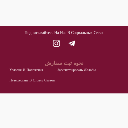
Подписывайтесь На Нас В Социальных Сетях
نحوه ثبت سفارش
Условия И Положения
Зарегистрировать Жалобы
Путешествие В Страну Сезама
اطلاعات تماس با ما
Блок А, Местонахождение Производителей Продуктов Питания,
-
Комплекс Мастерских, Промышленный Городок, Ардакан, Иран
نشانی:
Главный Офис: Тегеран - Улица Мулла Садра - Улица Южный Шираз -