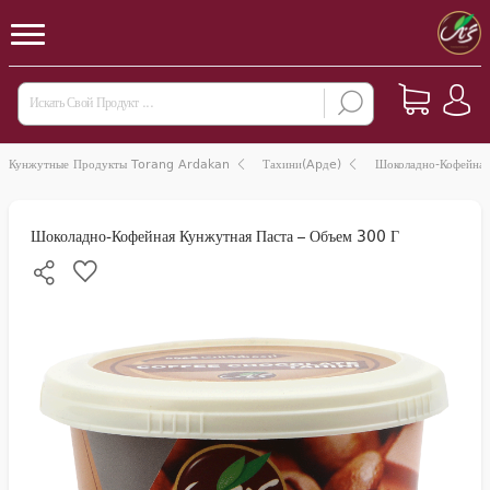
Кунжутные Продукты Torang Ardakan
Тахини(Apдe)
Шоколадно-Кофейная
Шоколадно-Кофейная Кунжутная Паста – Объем 300 Г