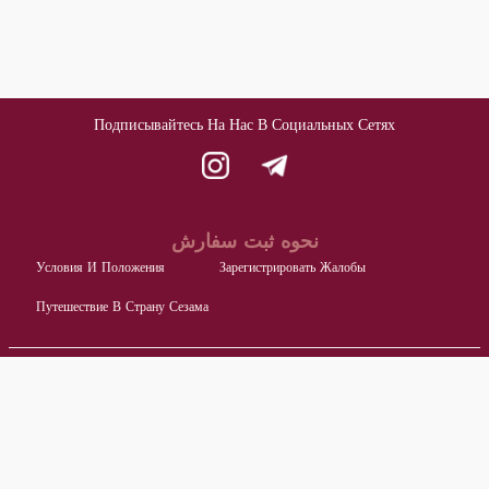
Подписывайтесь На Нас В Социальных Сетях
نحوه ثبت سفارش
Условия И Положения
Зарегистрировать Жалобы
Путешествие В Страну Сезама
اطلاعات تماس با ما
Блок А, Местонахождение Производителей Продуктов Питания,
-
Комплекс Мастерских, Промышленный Городок, Ардакан, Иран
نشانی:
Главный Офис: Тегеран - Улица Мулла Садра - Улица Южный Шираз -