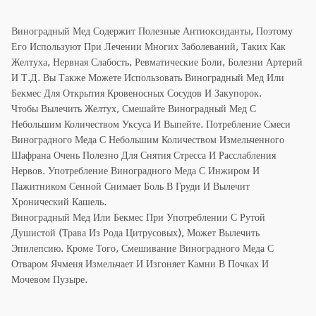
Виноградный Мед Содержит Полезные Антиоксиданты, Поэтому
Его Используют При Лечении Многих Заболеваний, Таких Как
Желтуха, Нервная Слабость, Ревматические Боли, Болезни Артерий
И Т.д. Вы Также Можете Использовать Виноградный Мед Или
Бекмес Для Открытия Кровеносных Сосудов И Закупорок.
Чтобы Вылечить Желтух, Смешайте Виноградный Мед С
Небольшим Количеством Уксуса И Выпейте. Потребление Смеси
Виноградного Меда С Небольшим Количеством Измельченного
Шафрана Очень Полезно Для Снятия Стресса И Расслабления
Нервов. Употребление Виноградного Меда С Инжиром И
Пажитником Сенной Снимает Боль В Груди И Вылечит
Хронический Кашель.
Виноградный Мед Или Бекмес При Употреблении С Рутой
Душистой (трава Из Рода Цитрусовых), Может Вылечить
Эпилепсию. Кроме Того, Смешивание Виноградного Меда С
Отваром Ячменя Измельчает И Изгоняет Камни В Почках И
Мочевом Пузыре.