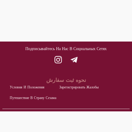
Подписывайтесь На Нас В Социальных Сетях
نحوه ثبت سفارش
Условия И Положения
Зарегистрировать Жалобы
Путешествие В Страну Сезама
اطلاعات تماس با ما
Блок А, Местонахождение Производителей Продуктов Питания,