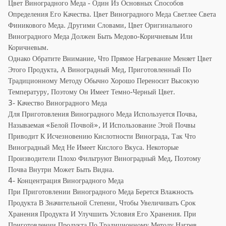
Цвет Виноградного Меда - Один Из Основных Способов
Определения Его Качества. Цвет Виноградного Меда Светлее Света
Финикового Меда. Другими Словами, Цвет Оригинального
Виноградного Меда Должен Быть Медово-Коричневым Или
Коричневым.
Однако Обратите Внимание, Что Прямое Нагревание Меняет Цвет
Этого Продукта, А Виноградный Мед, Приготовленный По
Традиционному Методу Обычно Хорошо Переносит Высокую
Температуру, Поэтому Он Имеет Темно-Черный Цвет.
3- Качество Виноградного Меда
Для Приготовления Виноградного Меда Используется Почва,
Называемая «белой Почвой», И Использование Этой Почвы
Приводит К Исчезновению Кислотности Винограда, Так Что
Виноградный Мед Не Имеет Кислого Вкуса. Некоторые
Производители Плохо Фильтруют Виноградный Мед, Поэтому
Почва Внутри Может Быть Видна.
4- Концентрация Виноградного Меда
При Приготовлении Виноградного Меда Берется Влажность
Продукта В Значительной Степени, Чтобы Увеличивать Срок
Хранения Продукта И Улучшить Условия Его Хранения. При
Приготовлении Продукта По Традиционному Методу Нагрев