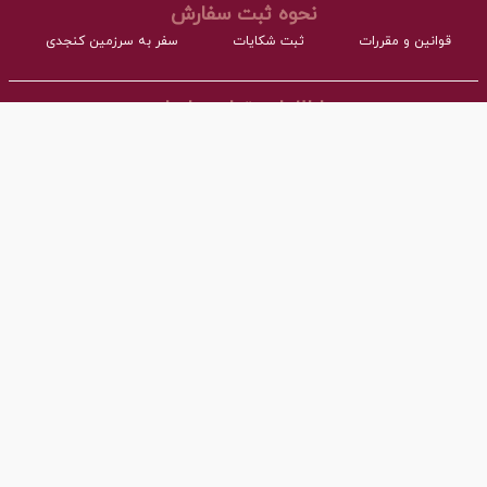
نحوه ثبت سفارش
قوانین و مقررات
ثبت شکایات
سفر به سرزمین کنجدی
اطلاعات تماس با ما
- نشانی:
آدرس : اردکان، شهرک صنعتی، فاز مواد غذایی مجتمع کارگاهی بلوک A
- همراه:
03532277064 داخلی101
- پست ااکترونیک:
info@torangco.ir
کلیه حقوق این سایت متعلق به ترنگ اردکان می‌باشد