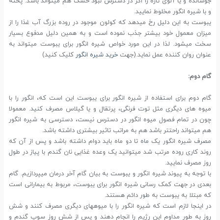
جوشانده و یا آلوی تازه را اگر در دسترس نبود خشک هم میتواند باشد. پخته
و با شیره انگور مخلوط نمایید.
یبوست به این دلیل رخ میدهد که کولون موجود در روده بزرگ آب غذا را از
میزان معمول خود بیشتر جذب نموده است و به همین دلیل مدفوع بسیار
سخت میشود. لذا در این مورد خواص شیره انگور برای یبوست میتواند به
عنوان روان کننده عمل نماید.(جهت
خرید شیره انگور
کلیک کنید)
گام دوم:
گام دوم برای استفاده از شیره انگور برای یبوست این است که، انگور را با
میوه های دیگری مثل توت فرنگی، پرتقال و یا گیلاس مصرف کنید. معمولا
چون در تمام فصول میوه انگور در دسترس نیست، دسترسی به شیره انگور
هم می­تواند راحت­تر باشد هم به مراتب تاثیر بیشتری داشته باشد.
مصرف شیره انگور یک ماه تا دو ماه باید دوام داشته باشد و پس از آن که
روند کاری روده مرتب شد می­توانید یک وعده غذایی نان گندم با پیاز در طول
روز مصرف نمایید.
با توجه به پیوند شیره انگور و یبوست به بیان گام آخر درمان می­پردازیم. گام
بعدی در جهت کمک رسانی شیره انگور برای یبوست، مربوط به بیمارانی است
که مبتلا به یبوست به طور دائم هستند.
در اینجا لازم است که شیره انگور را با میوه­های دیگری مصرف کنند و شش
روز به طور مداوم این رژیم را انجام دهند و پس از شش روز سوپ گندم و