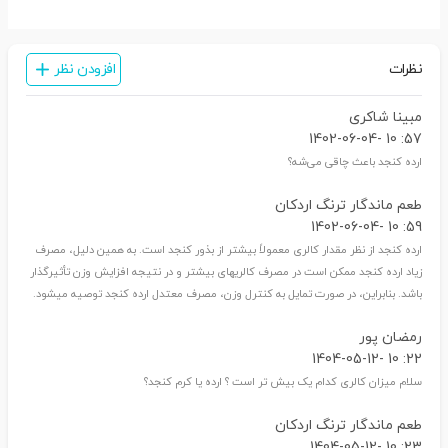
نظرات
افزودن نظر
مبینا شاکری
57: 10 -1402-06-04
ارده کنجد باعث چاقی می‌شه؟
طعم ماندگار ترنگ اردکان
59: 10 -1402-06-04
ارده کنجد از نظر مقدار کالری معمولاً بیشتر از بذور کنجد است. به همین دلیل، مصرف
زیاد ارده کنجد ممکن است در مصرف کالریهای بیشتر و در نتیجه افزایش وزن تأثیرگذار
باشد. بنابراین، در صورت تمایل به کنترل وزن، مصرف معتدل ارده کنجد توصیه میشود.
رمضان پور
22: 10 -1404-05-12
سلام میزان کالری کدام یک بیش تر است ؟ ارده یا کرم کنجد؟
طعم ماندگار ترنگ اردکان
23: 10 -1404-05-12