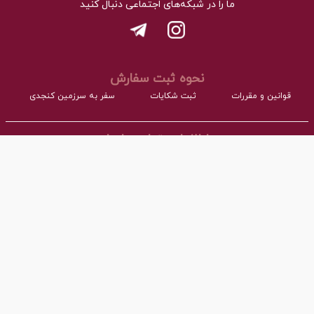
ما را در شبکه‌های اجتماعی دنبال کنید
نحوه ثبت سفارش
قوانین و مقررات
ثبت شکایات
سفر به سرزمین کنجدی
اطلاعات تماس با ما
- نشانی:
آدرس : اردکان، شهرک صنعتی، فاز مواد غذایی مجتمع کارگاهی بلوک A
- همراه:
03532277064 داخلی101
- پست ااکترونیک:
info@torangco.ir