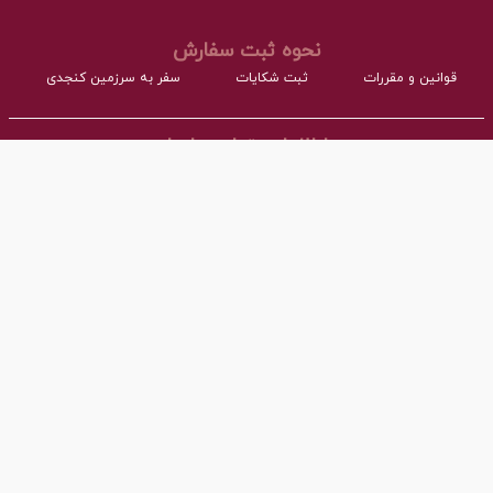
نحوه ثبت سفارش
قوانین و مقررات
ثبت شکایات
سفر به سرزمین کنجدی
اطلاعات تماس با ما
- نشانی:
آدرس : اردکان، شهرک صنعتی، فاز مواد غذایی مجتمع کارگاهی بلوک A
- همراه:
03532277064 داخلی101
- پست ااکترونیک:
info@torangco.ir