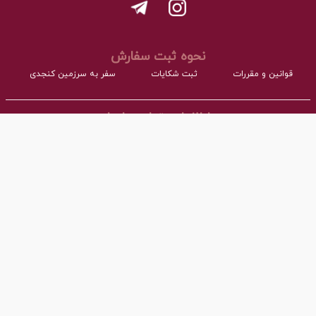
نحوه ثبت سفارش
قوانین و مقررات
ثبت شکایات
سفر به سرزمین کنجدی
اطلاعات تماس با ما
- نشانی:
آدرس : اردکان، شهرک صنعتی، فاز مواد غذایی مجتمع کارگاهی بلوک A
- همراه:
03532277064 داخلی101
- پست ااکترونیک:
info@torangco.ir