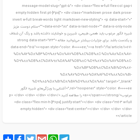
message-model-slug="gpt-5"> <div class="flex w-full flex-col gap-1
empty:hidden first:pt-[3px]"> <div class="markdown prose dark:prose-
invert w-full break-words light markdown-new-styling"> <p data-start="0"
data-end="181" data-is-last-node="" data-is-only-node="">سلام دوست عزیز
شیره انگور مرغوب باید طعمی طبیعی، شیرین و خوشایند داشته باشد و رنگ آن شفاف
و یکدست باشد. برای جزئیات بیشتر می‌توانید مقاله <strong data-start="123"
data-end="165">«<span style="color: #0000ee;"><a href="/fa/article/1067-
%D8%A2%D8%B4%D9%86%D8%A7%DB%8C%DB%8C-%D8%A8%D8%A7-
%D9%88%DB%8C%DA%98%DA%AF%DB%8C-%D9%87%D8%A7%DB%8C-
%D8%B4%DB%8C%D8%B1%D9%87-
%D8%A7%D9%86%DA%AF%D9%88%D8%B1-
%D9%85%D8%B1%D8%BA%D9%88%D8%A8" target="_blank"
rel="noopener" style="color: #0000ee;">آشنایی با ویژگی‌های شیره انگور
مرغوب</a></span>»</strong> را مطالعه کنید.</p> </div> </div> </div> </div>
<div class="flex min-h-[46px] justify-start"></div> <div class="mt-3 w-full
empty:hidden"> <div class="text-center"></div> </div> </div> </div>
</article>
Share
Facebook
Twitter
Gmail
WhatsApp
Telegram