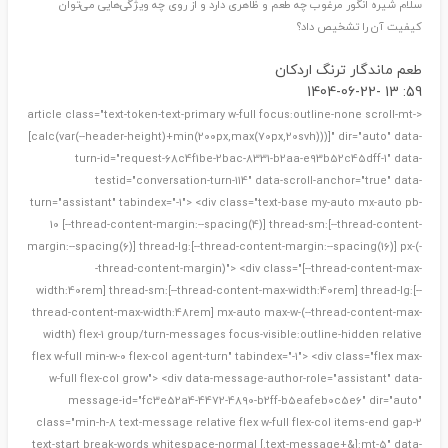
سلام شیره انگور مرغوب چه طعم و ظاهری دارد و از روی چه ویژگی‌هایی می‌توان
کیفیت آن را تشخیص داد؟
طعم ماندگار ترنگ اردکان
59: 13 -1404-06-22
<article class="text-token-text-primary w-full focus:outline-none scroll-mt-
[calc(var(--header-height)+min(200px,max(70px,20svh)))]" dir="auto" data-
turn-id="request-68c4f1be-2bac-8331-b2aa-e93b52c45dff-1" data-
testid="conversation-turn-114" data-scroll-anchor="true" data-
turn="assistant" tabindex="-1"> <div class="text-base my-auto mx-auto pb-
10 [--thread-content-margin:--spacing(4)] thread-sm:[--thread-content-
margin:--spacing(6)] thread-lg:[--thread-content-margin:--spacing(16)] px-(-
-thread-content-margin)"> <div class="[--thread-content-max-
width:40rem] thread-sm:[--thread-content-max-width:40rem] thread-lg:[--
thread-content-max-width:48rem] mx-auto max-w-(--thread-content-max-
width) flex-1 group/turn-messages focus-visible:outline-hidden relative
flex w-full min-w-0 flex-col agent-turn" tabindex="-1"> <div class="flex max-
w-full flex-col grow"> <div data-message-author-role="assistant" data-
message-id="fc3e52a4-4472-4890-b2ff-b5eafeb0c5e6" dir="auto"
class="min-h-8 text-message relative flex w-full flex-col items-end gap-2
text-start break-words whitespace-normal [.text-message+&]:mt-5" data-