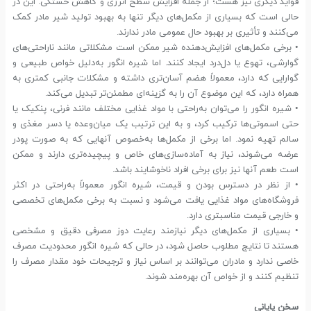
فواید دیگری نیز هست؛ از جمله افزایش سطح انرژی و کاهش خستگی. این در
حالی است که بسیاری از مکمل‌های دیگر تنها به بهبود تولید شیر مادر کمک
می‌کنند و تأثیری بر بهبود حال عمومی مادر ندارند.
• برخی مکمل‌های افزایش‌دهنده شیر ممکن است مشکلاتی مانند ناراحتی‌های
گوارشی، تهوع یا دل‌درد ایجاد کنند. اما شیره انگور به‌دلیل خواص طبیعی و
گوارایی که دارد، معمولاً هضم آسان‌تری داشته و مشکلات جانبی کمتری به
همراه دارد، که این موضوع آن را به گزینه‌ای مطمئن‌تر تبدیل می‌کند.
• شیره انگور را می‌توان به‌راحتی با مواد غذایی مختلف مانند فرنی، پنکیک یا
حتی اسموتی‌ها ترکیب کرد، و به این ترتیب یک میان‌وعده یا دسر مغذی و
سالم تهیه نمود. اما برخی از مکمل‌ها به‌خصوص آنهایی که به صورت پودر
عرضه می‌شوند، نیاز به آماده‌سازی‌های خاص و پیچیده‌تری دارند و ممکن
است طعم آنها نیز برای برخی افراد ناخوشایند باشد.
• از نظر در دسترس بودن و قیمت، شیره انگور معمولاً به‌راحتی در اکثر
فروشگاه‌های مواد غذایی یافت می‌شود و نسبت به برخی مکمل‌های تخصصی
و خارجی قیمت مناسبتری دارد.
• بسیاری از مکمل‌های دیگر نیازمند رعایت دوز مصرفی دقیق و مشخصی
هستند تا نتایج مطلوب حاصل شود، در حالی که شیره انگور محدودیت مصرف
خاصی ندارد و مادران می‌توانند بر اساس نیاز و ترجیحات خود مقدار مصرف را
تنظیم کنند و از خواص آن بهره‌مند شوند.
سخن پایانی