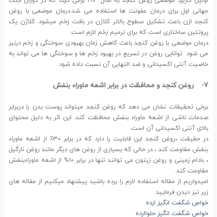
اولین کاربرد موضعی روغن کنجد به سال 1914 برمی گردد که در دوران جنگ
جهانی اول برای درمان عفونت ها استفاده می شد.درمان موضعی با روغن
کنجد ازن باعث تشکیل سطوح بالاتر کلاژن در بافت زخم میشود. کلاژن یک
پروتئین ساختاری است که برای ترمیم زخم لازم است.
درمان موضعی با روغن کنجد باعث کاهش زمان بهبودی سوختگی و زخم درنیز
می شود توانایی روغن در تسریع در بهبود زخم ها و سوختگی ها می تواند به
خاصیت آنتی اکسیدانی و ضد التهابی آن نسبت داده شود
7- روغن کنجد و محافظت در برابر اشعه ماوراء بنفش
برخی تحقیقات نشان می دهد که روغن کنجد میتواند پوست بدن را دربرابر
صدمات ناشی از اشعه ماوراء بنفش محافظت کند. این اثر به دلیل محتوای
بالای آنتی اکسیدانی آن است.
در حقیقت ،روغن کنجد این قابلیت را دارد که در برابر 30٪ از اشعه ماوراء
بنفش مقاومت کند ، در حالی که بسیاری از روغن های دیگر مانند روغن نارگیل
، بادام زمینی و روغن زیتون می توانند تنها در برابر 10% از اشعه ماوراءبنفش
مقاومت کند.
امیدواریم از مقاله استفاده لازم را برده باشید پیشنهاد میکنیم از مقاله های
زیر نیز دیدن فرمایید:
خواص شگفت انگیز ارده
خواص شگفت انگیز حلواارده