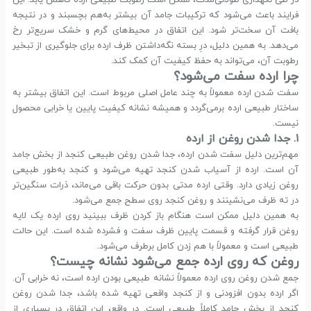
در طی نگهداری طولانی‌مدت، ممکن است رطوبت طبیعی ارده کاهش یابد. این
فرایند باعث می‌شود که ترکیبات جامد آن بیشتر به‌هم بچسبند و در نتیجه
بافت آن سخت‌تر شود. این اتفاق در محیط‌های گرم و خشک سریع‌تر رخ
می‌دهد. به همین دلیل، درِ بسته نگه‌داشتن ظرف ارده برای جلوگیری از تبخیر
رطوبت آن، می‌تواند به حفظ کیفیت آن کمک کند.
چرا ارده سفت می‌شود؟
سفت شدن ارده معمولاً به چند عامل اصلی مربوط است. این اتفاق بیشتر به
ساختار طبیعی ارده برمی‌گردد و همیشه نشانه کیفیت پایین یا خرابی محصول
نیست.
۱. جدا شدن روغن از ارده
مهم‌ترین دلیل سفت شدن ارده، جدا شدن روغن طبیعی کنجد از بخش جامد
آن است. ارده از آسیاب شدن کنجد تهیه می‌شود و کنجد به‌طور طبیعی
روغن زیادی دارد. وقتی ارده مدتی بدون حرکت باقی می‌ماند، ذرات سنگین‌تر
در ته ظرف می‌نشینند و روغن کنجد روی سطح جمع می‌شود.
به همین دلیل ممکن است هنگام باز کردن ظرف ببینید روی ارده یک لایه
روغن قرار گرفته و قسمت پایین ظرف سفت و فشرده شده است. این حالت
طبیعی است و معمولاً با هم زدن کامل برطرف می‌شود.
روغن که روی ارده جمع می‌شود نشانه چیست؟
جمع شدن روغن روی ارده معمولاً نشانه طبیعی بودن ارده است، نه خرابی آن.
اگر ارده بدون افزودنی و از کنجد واقعی تهیه شده باشد، جدا شدن روغن
کنجد از بخش جامد کاملاً طبیعی است. در واقع، این اتفاق در بسیاری از