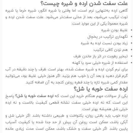
علت سفت شدن ارده و شیره چیست؟
گاهی ارده به‌تنهایی نرم است، اما وقتی با شیره انگور، شیره خرما یا شیره
توت ترکیب می‌شود، بعد از مدتی سفت‌تر می‌شود. علت سفت شدن ارده و
شیره معمولاً یکی از این موارد است:
غلیظ بودن شیره
نگهداری ترکیب در یخچال
زیاد بودن نسبت ارده به شیره
هم نزدن کافی ترکیب
تبخیر رطوبت در اثر باز ماندن ظرف
استفاده از شیره خیلی سرد یا کهنه
برای نرم کردن ارده و شیره سفت شده، بهتر است ظرف را چند دقیقه در آب
گرم قرار دهید و بعد آن را خوب هم بزنید. اگر هنوز خیلی غلیظ بود، می‌توانید
مقدار کمی شیره تازه یا چند قطره روغن کنجد به آن اضافه کنید.
ارده سفت خوبه یا شل؟
یکی از سوالات مهم هنگام خرید این است که
ارده سفت خوبه یا شل؟
پاسخ
این است که نه ارده خیلی سفت نشانه قطعی کیفیت بالاست و نه ارده
خیلی شل همیشه بهتر است.
ارده خوب باید بافتی روان، یکنواخت و طبیعی داشته باشد. اگر خیلی شل و
آبکی باشد، ممکن است روغن آن بیش از حد جدا شده یا کیفیت آسیاب
پایین باشد. اگر خیلی سفت و خشک باشد، ممکن است مدت زیادی مانده