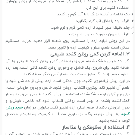
اگر ارده خیلی سفت شده و با هم زدن ساده نرم نمی‌شود، از روش بن‌ماری
استفاده کنید. برای این کار:
یک قابلمه یا کاسه بزرگ را با آب گرم پر کنید.
ظرف ارده را داخل آب گرم بگذارید.
چند دقیقه صبر کنید تا ارده کمی گرم و نرم شود.
ظرف را بیرون بیاورید و خوب هم بزنید.
در این روش نباید ارده را مستقیم روی شعله قرار دهید. حرارت مستقیم
ممکن است طعم، عطر و کیفیت ارده را تغییر دهد.
۳. اضافه کردن کمی روغن کنجد طبیعی
اگر ارده خیلی خشک شده، می‌توانید مقدار کمی روغن کنجد طبیعی به آن
اضافه کنید. برای شروع، یک قاشق چای‌خوری روغن کنجد کافی است. بعد ارده
را خوب هم بزنید. اگر هنوز سفت بود، مقدار کمی دیگر اضافه کنید.
در این روش زیاده‌روی نکنید، چون ممکن است ارده بیش از حد شل شود یا
طعم آن تغییر کند. بهترین انتخاب، روغن کنجد خالص و بدون افزودنی است.
برای نرم کردن ارده خشک‌شده، استفاده از روغن کنجد طبیعی می‌تواند بسیار
کمک‌کننده باشد؛ اما بهتر است روغنی انتخاب شود که خالص، خوش‌بو و
بدون افزودنی باشد تا طعم اصلی ارده تغییر نکند. بنابراین در زمان
خرید روغن
کنجد
به روش تولید، رنگ، بو، تاریخ مصرف و کیفیت بسته‌بندی محصول
توجه داشته باشید.
۴. استفاده از مخلوط‌کن یا غذاساز
اگر ارده در قسمت پایین ظرف کاملاً فشرده و گلوله‌ای شده، می‌توانید آن را