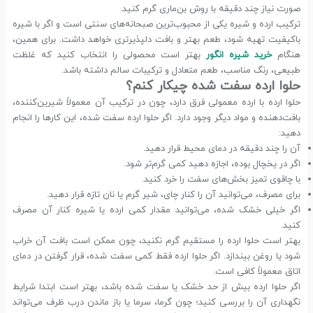
صورت نیاز چند دقیقه با روش بن‌ماری گرم کنید.
ترکیب ارده و شیره یکی از محبوب‌ترین صبحانه‌های سنتی است و اگر با شیره
باکیفیت تهیه شود، طعم بهتر و بافت دلپذیرتری خواهد داشت. برای همین،
هنگام
خرید شیره انگور
بهتر است محصولی را انتخاب کنید که غلظت
طبیعی، رنگ مناسب، طعم متعادل و ترکیبات سالم داشته باشد.
حلوا ارده سفت شده چیکار کنم؟
حلوا ارده با ارده معمولی فرق دارد، چون در ترکیب آن معمولاً شیرین‌کننده،
بافت‌دهنده و مواد دیگر وجود دارد. اگر حلوا ارده سفت شده، این کارها را انجام
دهید:
آن را چند دقیقه در دمای محیط قرار دهید.
اگر در یخچال بوده، اجازه دهید کمی گرم‌تر شود.
با چاقوی تمیز بخش‌های سفت را خرد کنید.
برای مصرف، می‌توانید آن را کنار چای، شیر گرم یا نان تازه قرار دهید.
اگر خیلی خشک شده، می‌توانید مقدار کمی ارده یا شیره کنار آن مصرف
کنید.
بهتر است حلوا ارده را مستقیم گرم نکنید، چون ممکن است بافت آن خراب
شود یا روغن بیندازد. اگر حلوا ارده فقط کمی سفت شده، قرار گرفتن در دمای
اتاق معمولاً کافی است.
اگر حلوا ارده بیش از حد خشک یا سفت شده باشد، بهتر است ابتدا شرایط
نگهداری آن را بررسی کنید؛ چون گرما، سرما یا باز ماندن درب ظرف می‌تواند