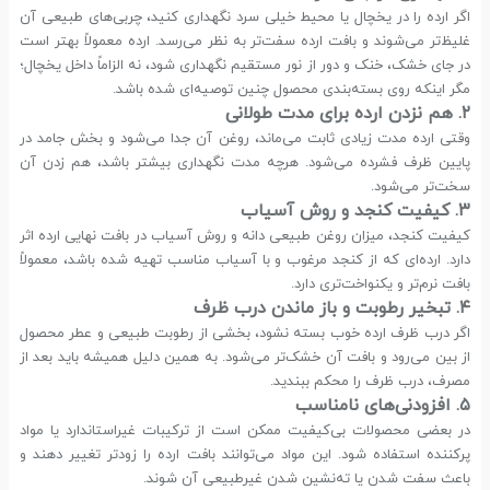
اگر ارده را در یخچال یا محیط خیلی سرد نگهداری کنید، چربی‌های طبیعی آن
غلیظ‌تر می‌شوند و بافت ارده سفت‌تر به نظر می‌رسد. ارده معمولاً بهتر است
در جای خشک، خنک و دور از نور مستقیم نگهداری شود، نه الزاماً داخل یخچال؛
مگر اینکه روی بسته‌بندی محصول چنین توصیه‌ای شده باشد.
۲. هم نزدن ارده برای مدت طولانی
وقتی ارده مدت زیادی ثابت می‌ماند، روغن آن جدا می‌شود و بخش جامد در
پایین ظرف فشرده می‌شود. هرچه مدت نگهداری بیشتر باشد، هم زدن آن
سخت‌تر می‌شود.
۳. کیفیت کنجد و روش آسیاب
کیفیت کنجد، میزان روغن طبیعی دانه و روش آسیاب در بافت نهایی ارده اثر
دارد. ارده‌ای که از کنجد مرغوب و با آسیاب مناسب تهیه شده باشد، معمولاً
بافت نرم‌تر و یکنواخت‌تری دارد.
۴. تبخیر رطوبت و باز ماندن درب ظرف
اگر درب ظرف ارده خوب بسته نشود، بخشی از رطوبت طبیعی و عطر محصول
از بین می‌رود و بافت آن خشک‌تر می‌شود. به همین دلیل همیشه باید بعد از
مصرف، درب ظرف را محکم ببندید.
۵. افزودنی‌های نامناسب
در بعضی محصولات بی‌کیفیت ممکن است از ترکیبات غیراستاندارد یا مواد
پرکننده استفاده شود. این مواد می‌توانند بافت ارده را زودتر تغییر دهند و
باعث سفت شدن یا ته‌نشین شدن غیرطبیعی آن شوند.