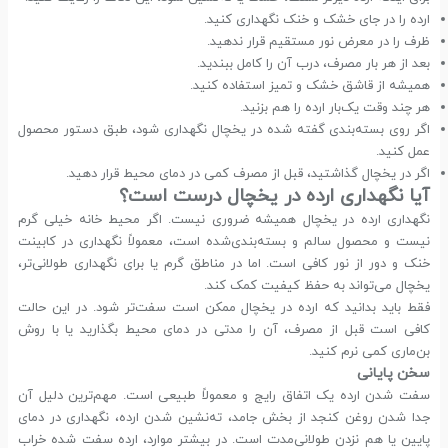
ارده را در جای خشک و خنک نگهداری کنید.
ظرف را در معرض نور مستقیم قرار ندهید.
بعد از هر بار مصرف، درب آن را کامل ببندید.
همیشه از قاشق خشک و تمیز استفاده کنید.
هر چند وقت یک‌بار ارده را هم بزنید.
اگر روی بسته‌بندی گفته شده در یخچال نگهداری شود، طبق دستور محصول
عمل کنید.
اگر در یخچال گذاشتید، قبل از مصرف کمی در دمای محیط قرار دهید.
آیا نگهداری ارده در یخچال درست است؟
نگهداری ارده در یخچال همیشه ضروری نیست. اگر محیط خانه خیلی گرم
نیست و محصول سالم و بسته‌بندی‌شده است، معمولاً نگهداری در کابینت
خنک و دور از نور کافی است. اما در مناطق گرم یا برای نگهداری طولانی‌تر،
یخچال می‌تواند به حفظ کیفیت کمک کند.
فقط باید بدانید که ارده در یخچال ممکن است سفت‌تر شود. در این حالت
کافی است قبل از مصرف، آن را مدتی در دمای محیط بگذارید یا با روش
بن‌ماری کمی نرم کنید.
سخن پایانی
سفت شدن ارده یک اتفاق رایج و معمولاً طبیعی است. مهم‌ترین دلیل آن
جدا شدن روغن کنجد از بخش جامد، ته‌نشین شدن ارده، نگهداری در دمای
پایین یا هم نزدن طولانی‌مدت است. در بیشتر موارد، ارده سفت شده خراب