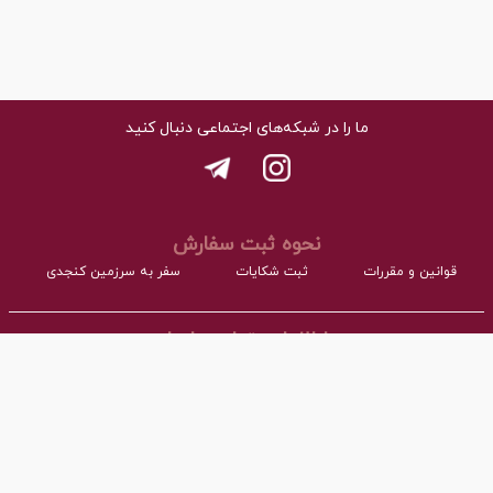
ما را در شبکه‌های اجتماعی دنبال کنید
نحوه ثبت سفارش
قوانین و مقررات
ثبت شکایات
سفر به سرزمین کنجدی
اطلاعات تماس با ما
- نشانی:
آدرس : اردکان، شهرک صنعتی، فاز مواد غذایی مجتمع کارگاهی بلوک A
- همراه:
03532277064 داخلی101