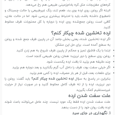
کره‌های مغزیجات مثل کره بادام‌زمینی طبیعی هم رخ می‌دهد.
البته اگر روغن روی ارده بوی بد، طعم تند، رنگ غیرطبیعی یا حالت چسبناک و
نامطبوع داشته باشد، باید با احتیاط بیشتری بررسی شود. اما در حالت عادی،
کافی است روغن جمع‌شده روی ارده را دوباره با کل محتویات ظرف مخلوط
کنید.
ارده ته‌نشین شده چیکار کنم؟
اگر ارده ته‌نشین شده، یعنی بخش جامد آن در پایین ظرف جمع شده و روغن
به سطح آمده است. برای حل این مشکل:
ابتدا با یک قاشق تمیز و محکم از پایین ظرف شروع به هم زدن کنید.
روغن روی سطح را دور نریزید؛ همان روغن طبیعی کنجد است.
چند دقیقه هم بزنید تا بافت ارده یکدست شود.
اگر خیلی سفت بود، ظرف را داخل آب گرم بگذارید و بعد دوباره هم بزنید.
برای دفعات بعد، قبل از هر بار مصرف، ارده را کمی هم بزنید.
بنابراین در پاسخ به سؤال
ارده ته‌نشین شده چیکار کنم؟
باید گفت: روغن را
دور نریزید، ارده را از ته ظرف کامل مخلوط کنید و در صورت نیاز از حرارت
غیرمستقیم کمک بگیرید.
علت سفت شدن ارده
علت سفت شدن ارده فقط یک مورد نیست. چند عامل می‌توانند باعث شوند
ارده بافت روان خود را از دست بدهد.
۱. نگهداری در جای سرد