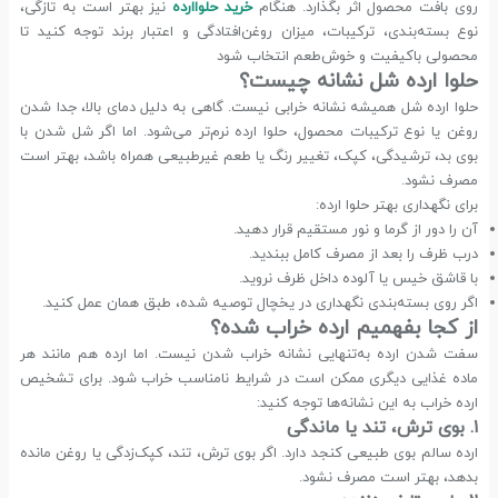
روی بافت محصول اثر بگذارد. هنگام
خرید حلواارده
نیز بهتر است به تازگی،
نوع بسته‌بندی، ترکیبات، میزان روغن‌افتادگی و اعتبار برند توجه کنید تا
محصولی باکیفیت و خوش‌طعم انتخاب شود
حلوا ارده شل نشانه چیست؟
حلوا ارده شل همیشه نشانه خرابی نیست. گاهی به دلیل دمای بالا، جدا شدن
روغن یا نوع ترکیبات محصول، حلوا ارده نرم‌تر می‌شود. اما اگر شل شدن با
بوی بد، ترشیدگی، کپک، تغییر رنگ یا طعم غیرطبیعی همراه باشد، بهتر است
مصرف نشود.
برای نگهداری بهتر حلوا ارده:
آن را دور از گرما و نور مستقیم قرار دهید.
درب ظرف را بعد از مصرف کامل ببندید.
با قاشق خیس یا آلوده داخل ظرف نروید.
اگر روی بسته‌بندی نگهداری در یخچال توصیه شده، طبق همان عمل کنید.
از کجا بفهمیم ارده خراب شده؟
سفت شدن ارده به‌تنهایی نشانه خراب شدن نیست. اما ارده هم مانند هر
ماده غذایی دیگری ممکن است در شرایط نامناسب خراب شود. برای تشخیص
ارده خراب به این نشانه‌ها توجه کنید:
۱. بوی ترش، تند یا ماندگی
ارده سالم بوی طبیعی کنجد دارد. اگر بوی ترش، تند، کپک‌زدگی یا روغن مانده
بدهد، بهتر است مصرف نشود.