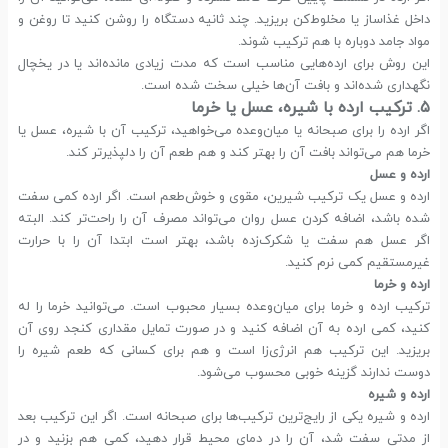
داخل غذاساز یا مخلوط‌کن بریزید. چند ثانیه دستگاه را روشن کنید تا روغن و
مواد جامد دوباره با هم ترکیب شوند.
این روش برای ارده‌هایی مناسب است که مدت زیادی مانده‌اند یا در یخچال
نگهداری شده‌اند و بافت آن‌ها خیلی سخت شده است.
۵. ترکیب ارده با شیره، عسل یا خرما
اگر ارده را برای صبحانه یا میان‌وعده می‌خواهید، ترکیب آن با شیره، عسل یا
خرما هم می‌تواند بافت آن را بهتر کند و هم طعم آن را دلپذیرتر کند.
ارده و عسل
ارده و عسل یک ترکیب شیرین، مقوی و خوش‌طعم است. اگر ارده کمی سفت
شده باشد، اضافه کردن عسل روان می‌تواند مصرف آن را راحت‌تر کند. البته
اگر عسل هم سفت یا شکرک‌زده باشد، بهتر است ابتدا آن را با حرارت
غیرمستقیم کمی نرم کنید.
ارده و خرما
ترکیب ارده و خرما برای میان‌وعده بسیار محبوب است. می‌توانید خرما را له
کنید، کمی ارده به آن اضافه کنید و در صورت تمایل مقداری کنجد روی آن
بریزید. این ترکیب هم انرژی‌زا است و هم برای کسانی که طعم شیره را
دوست ندارند گزینه خوبی محسوب می‌شود.
ارده و شیره
ارده و شیره یکی از رایج‌ترین ترکیب‌ها برای صبحانه است. اگر این ترکیب بعد
از مدتی سفت شد، آن را در دمای محیط قرار دهید، کمی هم بزنید و در