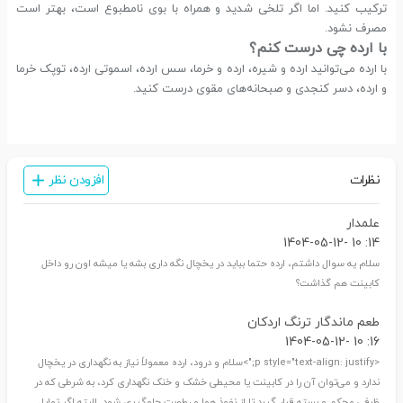
ترکیب کنید. اما اگر تلخی شدید و همراه با بوی نامطبوع است، بهتر است
مصرف نشود.
با ارده چی درست کنم؟
با ارده می‌توانید ارده و شیره، ارده و خرما، سس ارده، اسموتی ارده، توپک خرما
و ارده، دسر کنجدی و صبحانه‌های مقوی درست کنید.
نظرات
افزودن نظر
علمدار
14: 10 -1404-05-12
سلام یه سوال داشتم، ارده حتما بباید در یخچال نگه داری بشه یا میشه اون رو داخل
کابینت هم گذاشت؟
طعم ماندگار ترنگ اردکان
16: 10 -1404-05-12
<p style="text-align: justify;">سلام و درود، ارده معمولاً نیاز به نگهداری در یخچال
ندارد و می‌توان آن را در کابینت یا محیطی خشک و خنک نگهداری کرد، به شرطی که در
ظرفی محکم و بسته قرار گیرد تا از نفوذ هوا و رطوبت جلوگیری شود. البته اگر تمایل