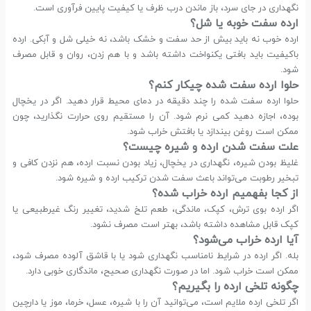
نگهداری در جای سرد، باز ماندن درب ظرف یا کیفیت پایین فرآوری است.
ارده سفت خوبه یا شل؟
ارده خوب نه باید بیش از حد سفت و خشک باشد، نه خیلی شل و آبکی. ارده
باکیفیت باید بافتی یکنواخت داشته باشد و با هم زدن، روان و قابل مصرف
شود.
حلوا ارده سفت شده چیکار کنم؟
حلوا ارده سفت شده را چند دقیقه در دمای محیط قرار دهید. اگر در یخچال
بوده، اجازه دهید کمی نرم شود. آن را مستقیم روی حرارت نگذارید، چون
ممکن است روغن بیندازد یا بافتش خراب شود.
علت سفت شدن ارده و شیره چیست؟
غلیظ بودن شیره، نگهداری در یخچال، زیاد بودن نسبت ارده، هم نزدن کافی و
تبخیر رطوبت می‌تواند باعث سفت شدن ترکیب ارده و شیره شود.
از کجا بفهمیم ارده خراب شده؟
اگر ارده بوی ترش، کپک، ماندگی، طعم تلخ شدید، تغییر رنگ غیرطبیعی یا
کپک قابل مشاهده داشته باشد، بهتر است مصرف نشود.
آیا ارده خراب می‌شود؟
بله. اگر ارده در شرایط نامناسب نگهداری شود یا با قاشق آلوده مصرف شود،
ممکن است خراب شود. اما در صورت نگهداری صحیح، ماندگاری خوبی دارد.
چگونه تلخی ارده را بگیریم؟
اگر تلخی ارده ملایم است، می‌توانید آن را با شیره، عسل، خرما، موز یا دارچین