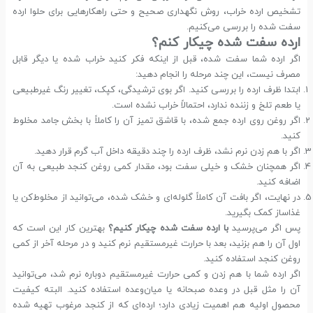
تشخیص ارده خراب، روش نگهداری صحیح و حتی راهکارهایی برای حلوا ارده
سفت شده را بررسی می‌کنیم.
ارده سفت شده چیکار کنم؟
اگر ارده شما سفت شده، قبل از اینکه فکر کنید خراب شده یا دیگر قابل
مصرف نیست، این چند مرحله را انجام دهید:
ابتدا ظرف ارده را بررسی کنید. اگر بوی ترشیدگی، کپک، تغییر رنگ غیرطبیعی
یا طعم تلخ و زننده ندارد، احتمالاً خراب نشده است.
اگر روغن روی ارده جمع شده، با قاشق تمیز آن را کاملاً با بخش جامد مخلوط
کنید.
اگر با هم زدن نرم نشد، ظرف ارده را چند دقیقه داخل آب گرم قرار دهید.
اگر همچنان خشک و خیلی سفت بود، مقدار کمی روغن کنجد طبیعی به آن
اضافه کنید.
در نهایت، اگر بافت آن کاملاً گلوله‌ای و خشک شده، می‌توانید از مخلوط‌کن یا
غذاساز کمک بگیرید.
پس اگر می‌پرسید
با ارده سفت شده چیکار کنیم؟
بهترین کار این است که
اول آن را هم بزنید، بعد با حرارت غیرمستقیم نرم کنید و در مرحله آخر از کمی
روغن کنجد استفاده کنید.
اگر ارده شما با هم زدن و کمی حرارت غیرمستقیم دوباره نرم شد، می‌توانید
آن را مثل قبل در وعده صبحانه یا میان‌وعده استفاده کنید. البته کیفیت
محصول اولیه هم اهمیت زیادی دارد؛ ارده‌ای که از کنجد مرغوب تهیه شده