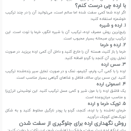
با ارده چی درست کنم؟
اگر ارده شما کمی سفت شده اما سالم است، می‌توانید آن را در چند ترکیب
خوشمزه استفاده کنید:
۱. ارده و شیره
رایج‌ترین روش مصرف ارده، ترکیب آن با شیره انگور، خرما یا توت است. این
ترکیب برای صبحانه بسیار محبوب است.
۲. ارده و خرما
خرما را باز کنید، هسته آن را خارج کنید و داخل آن کمی ارده بریزید. در صورت
تمایل روی آن کنجد یا گردو اضافه کنید.
۳. سس ارده
ارده را با کمی آب ولرم، آبلیمو، نمک و در صورت تمایل سیر رنده‌شده ترکیب
کنید. این سس برای سالاد، فلافل و غذاهای گیاهی بسیار مناسب است.
۴. اسموتی ارده
یک قاشق ارده را با موز، شیر و کمی عسل ترکیب کنید. این نوشیدنی انرژی‌زا
و مناسب میان‌وعده است.
۵. توپک خرما و ارده
خرمای له‌شده را با ارده، کنجد، گردو یا پودر نارگیل مخلوط کنید و به شکل
توپک‌های کوچک درآورید.
روش نگهداری ارده برای جلوگیری از سفت شدن
برای اینکه ارده دیرتر سفت، خشک یا ته‌نشین شود، این نکات را رعایت کنید: