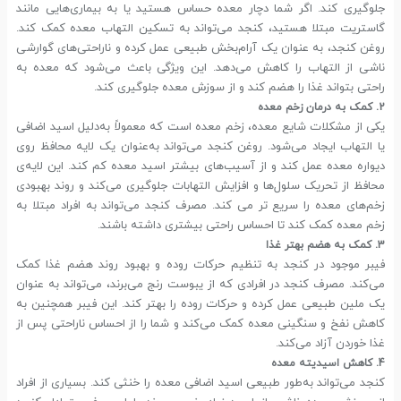
جلوگیری کند. اگر شما دچار معده حساس هستید یا به بیماری‌هایی مانند
گاستریت مبتلا هستید، کنجد می‌تواند به تسکین التهاب معده کمک کند.
روغن کنجد، به عنوان یک آرام‌بخش طبیعی عمل کرده و ناراحتی‌های گوارشی
ناشی از التهاب را کاهش می‌دهد. این ویژگی باعث می‌شود که معده به
راحتی بتواند غذا را هضم کند و از سوزش معده جلوگیری کند.
2. کمک به درمان زخم معده
یکی از مشکلات شایع معده، زخم معده است که معمولاً به‌دلیل اسید اضافی
یا التهاب ایجاد می‌شود. روغن کنجد می‌تواند به‌عنوان یک لایه محافظ روی
دیواره معده عمل کند و از آسیب‌های بیشتر اسید معده کم کند. این لایه‌ی
محافظ از تحریک سلول‌ها و افزایش التهابات جلوگیری می‌کند و روند بهبودی
زخم‌های معده را سریع تر می کند. مصرف کنجد می‌تواند به افراد مبتلا به
زخم معده کمک کند تا احساس راحتی بیشتری داشته باشند.
3. کمک به هضم بهتر غذا
فیبر موجود در کنجد به تنظیم حرکات روده و بهبود روند هضم غذا کمک
می‌کند. مصرف کنجد در افرادی که از یبوست رنج می‌برند، می‌تواند به عنوان
یک ملین طبیعی عمل کرده و حرکات روده را بهتر کند. این فیبر همچنین به
کاهش نفخ و سنگینی معده کمک می‌کند و شما را از احساس ناراحتی پس از
غذا خوردن آزاد می‌کند.
4. کاهش اسیدیته معده
کنجد می‌تواند به‌طور طبیعی اسید اضافی معده را خنثی کند. بسیاری از افراد