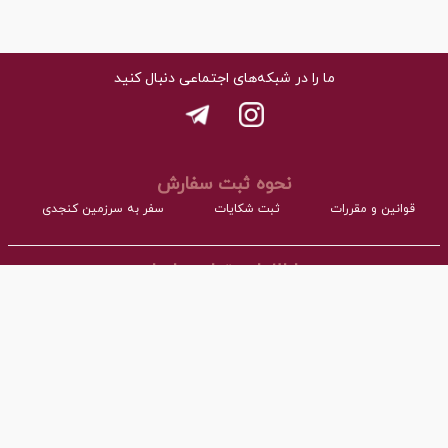
ما را در شبکه‌های اجتماعی دنبال کنید
نحوه ثبت سفارش
قوانین و مقررات
ثبت شکایات
سفر به سرزمین کنجدی
اطلاعات تماس با ما
- نشانی:
آدرس : اردکان، شهرک صنعتی، فاز مواد غذایی مجتمع کارگاهی بلوک A
- همراه:
03532277064 داخلی101
- پست ااکترونیک:
info@torangco.ir