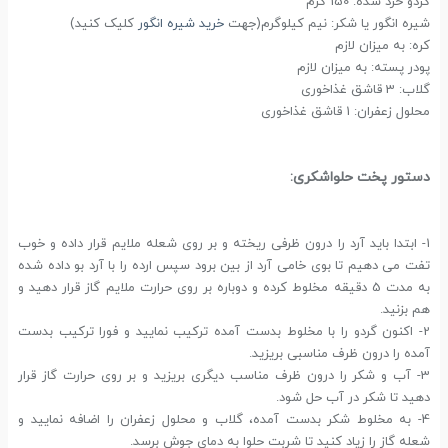
گردو خرد شده: 150 گرم
شیره انگور یا شکر: نیم کیلوگرم(جهت
خرید شیره انگور
کلیک کنید)
کره: به میزان لازم
پودر پسته: به میزان لازم
گلاب: 3 قاشق غذاخوری
محلول زعفران: 1 قاشق غذاخوری
دستور پخت حلواشکری:
1- ابتدا باید آرد را درون ظرفی ریخته و بر روی شعله ملایم قرار داده و خوب
تفت می دهیم تا بوی خامی آرد از بین برود سپس ارده را با آرد بو داده شده
به مدت 5 دقیقه مخلوط کرده و دوباره بر روی حرارت ملایم گاز قرار دهید و
هم بزنید.
2- اکنون گردو را با مخلوط بدست آمده ترکیب نمایید و فورا ترکیب بدست
آمده را درون ظرف مناسبی بریزید.
3- آب و شکر را درون ظرف مناسب دیگری بریزید و بر روی حرارت گاز قرار
دهید تا شکر در آب حل شود.
4- به مخلوط شکر بدست آمده، گلاب و محلول زعفران را اضافه نمایید و
شعله گاز را زیاد کنید تا شربت حلوا به دمای جوش برسد.