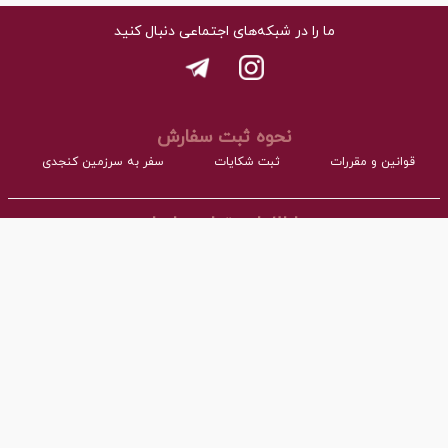
ما را در شبکه‌های اجتماعی دنبال کنید
نحوه ثبت سفارش
قوانین و مقررات
ثبت شکایات
سفر به سرزمین کنجدی
اطلاعات تماس با ما
- نشانی:
آدرس : اردکان، شهرک صنعتی، فاز مواد غذایی مجتمع کارگاهی بلوک A
- همراه:
03532277064 داخلی101
- پست ااکترونیک:
info@torangco.ir