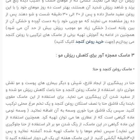
ریزش آن ایفا می نمایند. کسانی که از موهای خشک و آسیب دیده رنج می
برند و شاهد ریزش شدید آن هستند، بهتر است ده روز موهای خود را با این
روغن مفید ماساژ داده و پس از 20 الی 30 دقیقه شست و شو دهند. پس از
ده روز مشاهده می نمایند که مو چربی خود را به دست آورده و خشکی آن از
بین رفته است.( خشکی زیاد مو موجب ریزش بیش از حد آن می شود)
همچنین در ادامه به آموزش تهیه برخی از ماسک های ترکیبی با روغن کنجد
می پردازیم.(جهت
خرید روغن کنجد
کلیک کنید)
3 ماسک معجزه آور برای کاهش ریزش مو :
• ماسک روغن کنجد و حنا:
حنا در پیشگیری از ایجاد قارچ، شپش و دیگر بیماری های پوست و مو نقش
موثری دارد. استفاده از ماسک روغن کنجد و حنا باعث کاهش ریزش مو شده و
از سفید شدن آن پیشگیری می نماید.. برای استفاده از این ماسک مقوی
،ابتدا یک قاشق حنا با نصف استکان روغن کنجد و یک تخم مرغ محلی ترکیب
کنید. سپس یک قاشق مربا خوری وسمه به آن اضافه نمائید. ( وسمه نوعی
ماده گیاهی است که از عطاری ها می توان تهیه کرد. همچنین استفاده از
این ماده گیاهی در این ماسک، از رنگ شدن مو بر اثر استفاده از حنا جلوگیری
می نماید.) سپس تمام موها را با ماسک تهیه شده آغشته نمائید و پس
از40دقیقه آبکشی کنید. از این ماسک هفته ای یک الی دوبار استفاده کنید تا