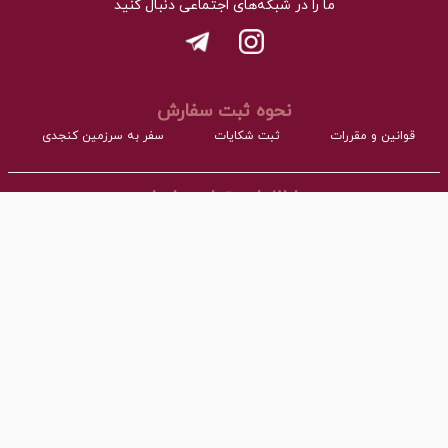
ما را در شبکه‌های اجتماعی دنبال کنید
نحوه ثبت سفارش
قوانین و مقررات
ثبت شکایات
سفر به سرزمین کنجدی
اطلاعات تماس با ما
- نشانی:
آدرس : اردکان، شهرک صنعتی، فاز مواد غذایی مجتمع کارگاهی بلوک A
- همراه:
03532277064 داخلی101
- پست ااکترونیک:
info@torangco.ir