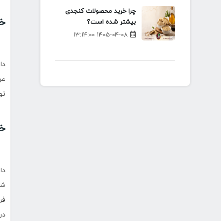
چرا خرید محصولات کنجدی
خو
بیشتر شده است؟
1405-04-08 13:14:00
عر
تو
خو
شم
فر
در