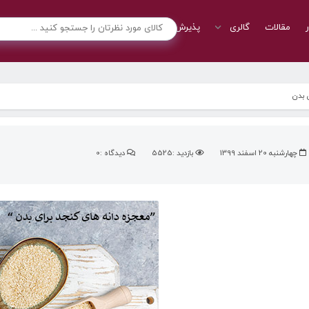
ر
مقالات
گالری
پذیرش نمایندگی
تماس با ما
 بدن
چهارشنبه 20 اسفند 1399
بازدید :5525
دیدگاه :0