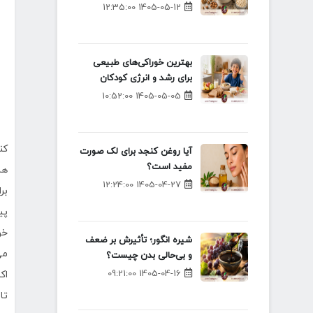
1405-05-12 12:35:00
بهترین خوراکی‌های طبیعی
برای رشد و انرژی کودکان
1405-05-05 10:52:00
کن
آیا روغن کنجد برای لک صورت
مفید است؟
1405-04-27 12:24:00
بر
پی
خو
شیره انگور؛ تأثیرش بر ضعف
می
و بی‌حالی بدن چیست؟
1405-04-16 09:21:00
اک
تا