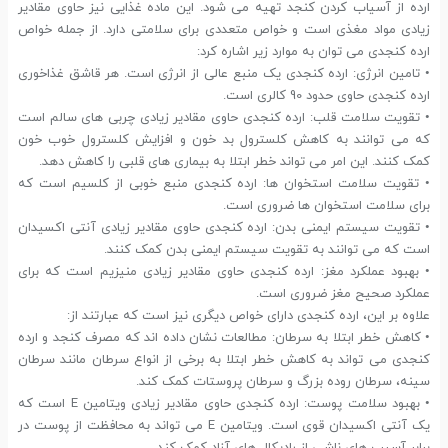
ارده از آسیاب کردن کنجد تهیه می شود. این ماده غذایی نیز حاوی مقادیر
زیادی مواد مغذی است و خواص متعددی برای سلامتی دارد. از جمله خواص
ارده کنجدی می توان به موارد زیر اشاره کرد:
• تامین انرژی: ارده کنجدی یک منبع عالی از انرژی است. هر قاشق غذاخوری
ارده کنجدی حاوی حدود 90 کالری است.
• تقویت سلامت قلب: ارده کنجدی حاوی مقادیر زیادی چربی های سالم است
که می توانند به کاهش کلسترول بد خون و افزایش کلسترول خوب خون
کمک کنند. این امر می تواند خطر ابتلا به بیماری های قلبی را کاهش دهد.
• تقویت سلامت استخوان ها: ارده کنجدی منبع خوبی از کلسیم است که
برای سلامت استخوان ها ضروری است.
• تقویت سیستم ایمنی بدن: ارده کنجدی حاوی مقادیر زیادی آنتی اکسیدان
است که می توانند به تقویت سیستم ایمنی بدن کمک کنند.
• بهبود عملکرد مغز: ارده کنجدی حاوی مقادیر زیادی منیزیم است که برای
عملکرد صحیح مغز ضروری است.
علاوه بر این، ارده کنجدی دارای خواص دیگری نیز است که عبارتند از:
• کاهش خطر ابتلا به سرطان: مطالعات نشان داده اند که مصرف کنجد و ارده
کنجدی می تواند به کاهش خطر ابتلا به برخی از انواع سرطان مانند سرطان
سینه، سرطان روده بزرگ و سرطان پروستات کمک کند.
• بهبود سلامت پوست: ارده کنجدی حاوی مقادیر زیادی ویتامین E است که
یک آنتی اکسیدان قوی است. ویتامین E می تواند به محافظت از پوست در